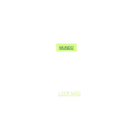
MUNDO
O Y 15 HERIDOS TRAS SER ATROPELL
Un vehículo a gran velocidad embistió a una multitud congregada en.
LEER MÁS