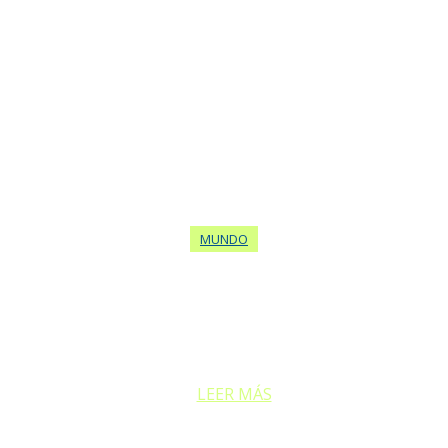
MUNDO
 CUESTIONÓ A MILEI: «NO ESTÁ A L
El PT criticó al Presidente argentino por sus declaraciones durante un
LEER MÁS