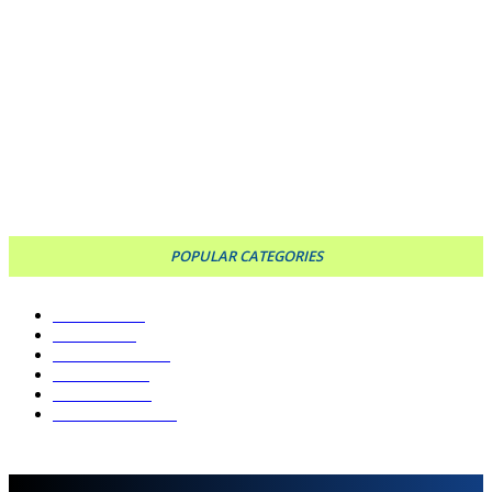
ARGENTINA
LA CONMOVEDORA DESPEDIDA DE LA HIJA DE UNA PAREJA FALLECIDA EN
MENDOZA
CARGAR MÁS
POPULAR CATEGORIES
SOCIEDAD
827
POLÍTICA
755
MUNICIPALES
546
DEPORTES
476
POLICIALES
381
ESPECTÁCULOS
373