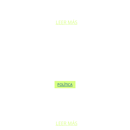
Los gobernadores Gustavo Sáenz (Salta), Osvaldo Jaldo (Tucumán) y
Rolando Figueroa...
LEER MÁS
POLÍTICA
CRISIS EN EL GOBIERNO: QUIRNO EXIGE LA RENUNCIA DE
VILLARRUEL TRAS DECLARACIONES SOBRE MILEI
El canciller Pablo Quirno ha solicitado este miércoles la renuncia de...
LEER MÁS