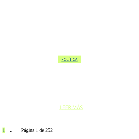
POLÍTICA
CRISIS INTERNA: CANCILLER QUIRNO ACONSEJA A
VILLARRUEL DAR UN PASO AL COSTADO
El canciller Pablo Quirno ha instado a la vicepresidenta Victoria
Villarruel...
LEER MÁS
1
2
3
...
252
Página 1 de 252