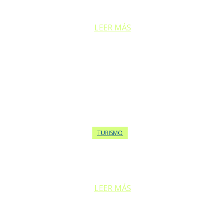
La agenda gastronómica de esta semana en Buenos Aires se llena...
LEER MÁS
TURISMO
LA IA LLEGA AL TURISMO NEUQUINO CON UNA
NOVEDOSA PROPUESTA
LEER MÁS