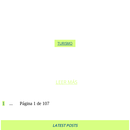
TURISMO
MENDIOLAZA: EL REFUGIO SERRANO DONDE LA
GASTRONOMÍA SE VIVE SIN PRISA
A pocos kilómetros de la ciudad de Córdoba, Mendiolaza se destaca...
LEER MÁS
1
2
3
...
107
Página 1 de 107
LATEST POSTS