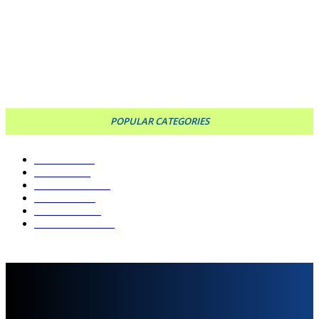
ACTUALIZACIÓN EN EL CASO DE JEREMÍAS MONZÓN: CAMBIOS EN LA
IMPUTACIÓN DE LA MENOR INVOLUCRADA
CARGAR MÁS
POPULAR CATEGORIES
SOCIEDAD
939
POLÍTICA
809
MUNICIPALES
560
DEPORTES
522
POLICIALES
408
ESPECTÁCULOS
401