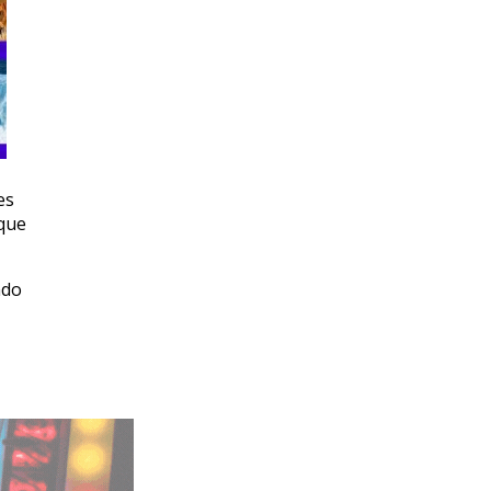
es
 que
ndo