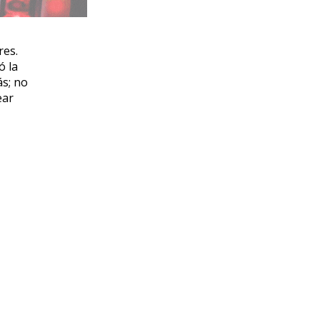
res.
ó la
ás; no
ear