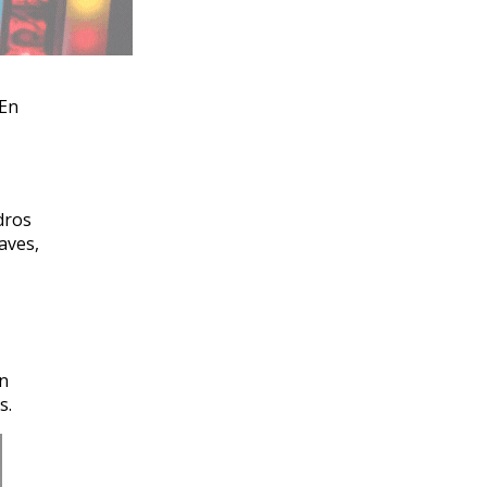
“En
dros
aves,
en
s.